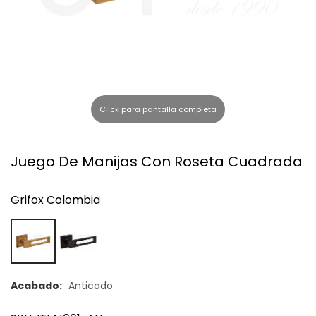
l
Click para pantalla completa
Juego De Manijas Con Roseta Cuadrada
Grifox Colombia
Acabado:
Anticado