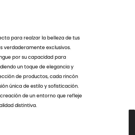
b
l
e
cta para realzar la belleza de tus
s verdaderamente exclusivos.
ingue por su capacidad para
diendo un toque de elegancia y
lección de productos, cada rincón
ón única de estilo y sofisticación.
a creación de un entorno que refleje
lidad distintiva.