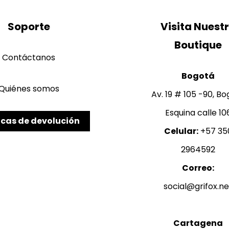
Soporte
Visita Nuest
Contáctanos
Bogotá
Quiénes somos
Av. 19 # 105 -90, B
Esquina calle 10
icas de devolución
Celular:
+57 35
2964592
Correo:
Cartagena