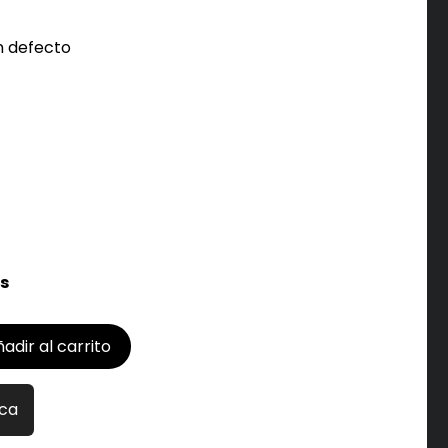
n defecto
s
adir al carrito
ica