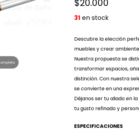
$20.000
r
a
g
r
s
a
31
en stock
a
d
b
j
e
l
Descubre la elección perfe
e
s
e
muebles y crear ambiente
s
p
Nuestra propuesta se dist
 completa
d
l
transformar espacios, aña
e
e
distinción. Con nuestra se
s
g
se convierte en una expresi
p
a
Déjanos ser tu aliado en l
l
b
tu gusto refinado y persona
e
l
g
e
ESPECIFICACIONES
a