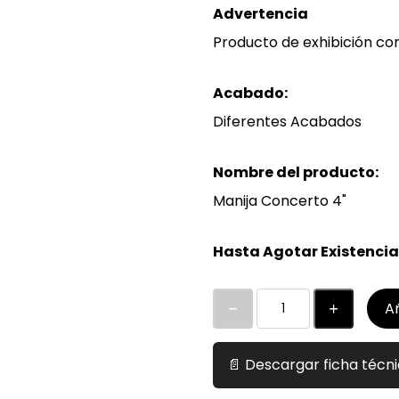
Advertencia
b
Producto de exhibición co
l
e
Acabado:
Diferentes Acabados
Nombre del producto:
Manija Concerto 4"
Hasta Agotar Existencia
Añ
📄 Descargar ficha técn