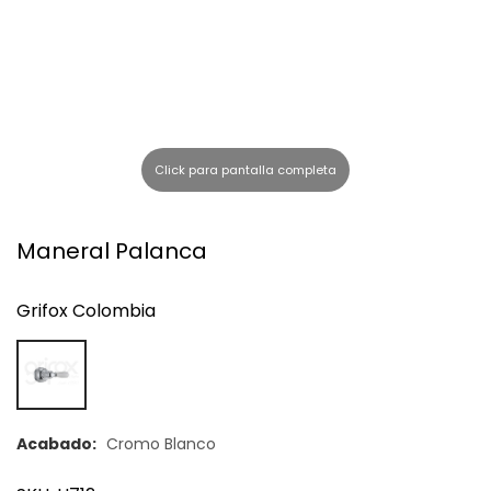
l
Click para pantalla completa
Maneral Palanca
Grifox Colombia
Acabado:
Cromo Blanco