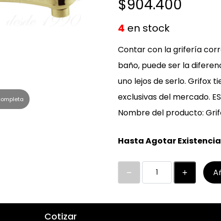
$904.400
r
a
g
r
s
a
4
en stock
a
d
b
Contar con la grifería cor
j
e
l
baño, puede ser la diferen
e
s
e
uno lejos de serlo. Grifox t
s
p
exclusivas del mercado. 
 completa
d
l
Nombre del producto: Grif
e
e
s
g
Hasta Agotar Existencia
p
a
l
b
Añ
e
l
g
e
a
Cotizar