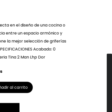
b
l
e
recta en el diseño de una cocina o
cia entre un espacio armónico y
iene la mejor selección de griferías
ESPECIFICACIONES Acabado: 0
eria Tina 2 Man Lhp Dor
s
adir al carrito