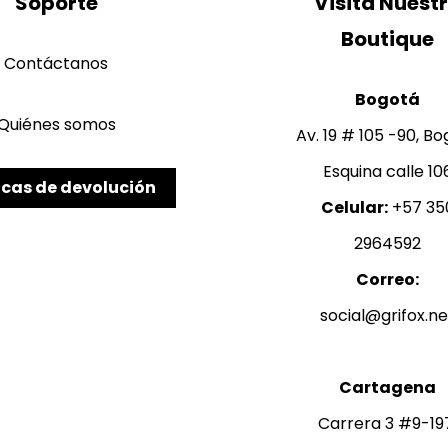
Soporte
Visita Nuest
Contáctanos
Bogotá
Quiénes somos
Av. 19 # 105 -90, B
Esquina calle 10
icas de devolución
Celular:
+57 35
2964592
Correo:
Cartagena
Carrera 3 #9-19