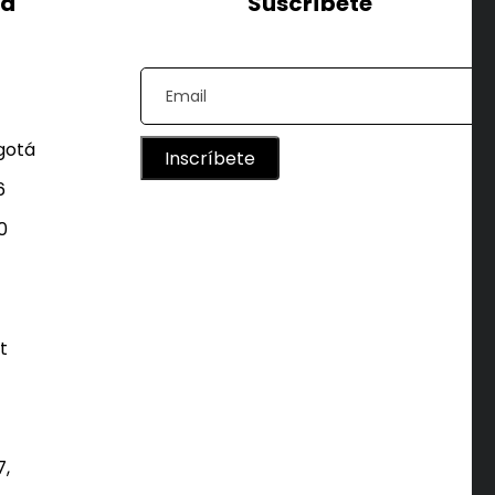
ra
Suscríbete
ogotá
Inscríbete
6
0
7,