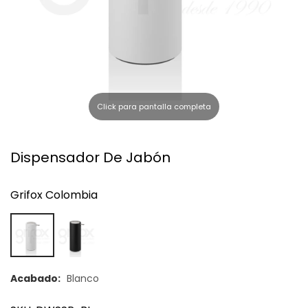
l
Click para pantalla completa
Dispensador De Jabón
Grifox Colombia
Acabado:
Blanco