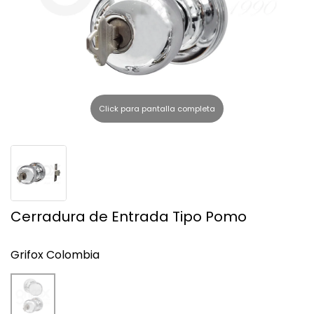
l
Click para pantalla completa
Cerradura de Entrada Tipo Pomo
Grifox Colombia